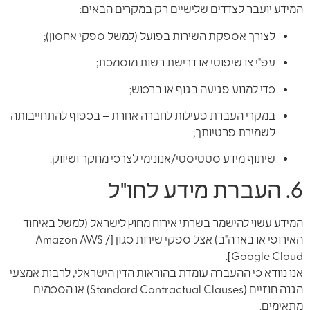
המידע יועבר לצדדים שלישיים רק במקרים הבאים:
לצורך אספקת השירות בפועל (למשל ספקי אחסון);
עפ"י צו שיפוטי או דרישת רשות מוסמכת;
כדי למנוע פגיעה בגוף או ברכוש;
במקרי העברת פעילות לחברה אחרת – בכפוף להתחייבותה
לשמירת פרטיותך;
שיתוף מידע סטטיסטי/אנונימי לצרכי מחקר ושיווק.
6. העברת מידע לחו"ל
המידע עשוי להישמר בשרתי אירוח מחוץ לישראל (למשל באיחוד
האירופי או בארה"ב) אצל ספקי שירות כגון [Amazon AWS /
Google Cloud].
אנו נוודא כי ההעברה עומדת בהוראות הדין הישראלי, לרבות אמצעי
הגנה חוזיים (Standard Contractual Clauses) או הסכמים
מתאימים.