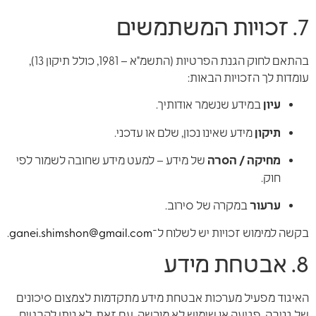
7. זכויות המשתמשים
בהתאם לחוק הגנת הפרטיות (התשמ"א – 1981, כולל תיקון 13),
עומדות לך הזכויות הבאות:
עיון
במידע שנשמר אודותיך.
תיקון
מידע שאינו נכון, שלם או עדכני.
מחיקה / הסרה
של מידע – למעט מידע שחובה לשמור לפי
חוק.
ערעור
במקרה של סירוב.
בקשה למימוש זכויות יש לשלוח ל־
ganei.shimshon@gmail.com
.
8. אבטחת מידע
האיגוד מפעיל מערכות אבטחת מידע מתקדמות לצמצום סיכונים
של גניבה, פגיעה או שימוש לא מורשה. עם זאת, לא ניתן להבטיח