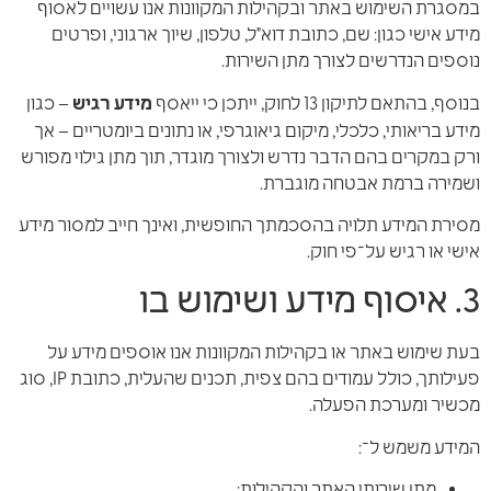
במסגרת השימוש באתר ובקהילות המקוונות אנו עשויים לאסוף
מידע אישי כגון: שם, כתובת דוא"ל, טלפון, שיוך ארגוני, ופרטים
נוספים הנדרשים לצורך מתן השירות.
בנוסף, בהתאם לתיקון 13 לחוק, ייתכן כי ייאסף
מידע רגיש
– כגון
מידע בריאותי, כלכלי, מיקום גיאוגרפי, או נתונים ביומטריים – אך
ורק במקרים בהם הדבר נדרש ולצורך מוגדר, תוך מתן גילוי מפורש
ושמירה ברמת אבטחה מוגברת.
מסירת המידע תלויה בהסכמתך החופשית, ואינך חייב למסור מידע
אישי או רגיש על־פי חוק.
3. איסוף מידע ושימוש בו
בעת שימוש באתר או בקהילות המקוונות אנו אוספים מידע על
פעילותך, כולל עמודים בהם צפית, תכנים שהעלית, כתובת IP, סוג
מכשיר ומערכת הפעלה.
המידע משמש ל־:
מתן שירותי האתר והקהילות;